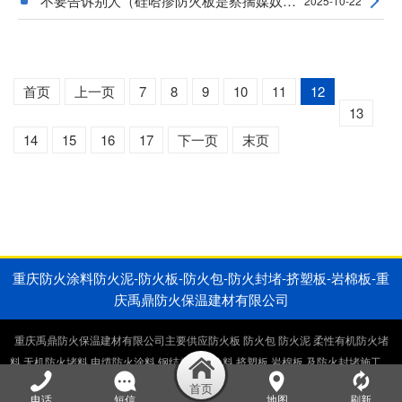
不要告诉别人（硅哈疹防火板是察揣媒奴？）硅
2025-10-22
首页
上一页
7
8
9
10
11
12
13
14
15
16
17
下一页
末页
重庆防火涂料防火泥-防火板-防火包-防火封堵-挤塑板-岩棉板-重
庆禹鼎防火保温建材有限公司
重庆禹鼎防火保温建材有限公司主要供应防火板 防火包 防火泥 柔性有机防火堵
料 无机防火堵料 电缆防火涂料 钢结构防火涂料 挤塑板 岩棉板 及防火封堵施工，
电缆井防火封堵施工，桥架防火封堵施工。生产销售一体厂家直供。
电话
短信
地图
刷新