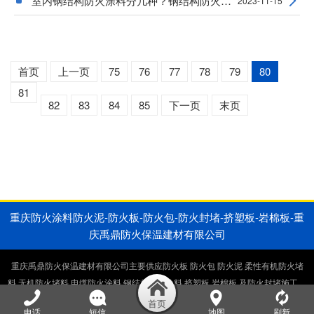
室内钢结构防火涂料分几种？钢结构防火涂料的
2023-11-15
首页
上一页
75
76
77
78
79
80
81
82
83
84
85
下一页
末页
重庆防火涂料防火泥-防火板-防火包-防火封堵-挤塑板-岩棉板-重
庆禹鼎防火保温建材有限公司
重庆禹鼎防火保温建材有限公司主要供应防火板 防火包 防火泥 柔性有机防火堵
料 无机防火堵料 电缆防火涂料 钢结构防火涂料 挤塑板 岩棉板 及防火封堵施工，
电缆井防火封堵施工，桥架防火封堵施工。生产销售一体厂家直供。
电话
短信
地图
刷新