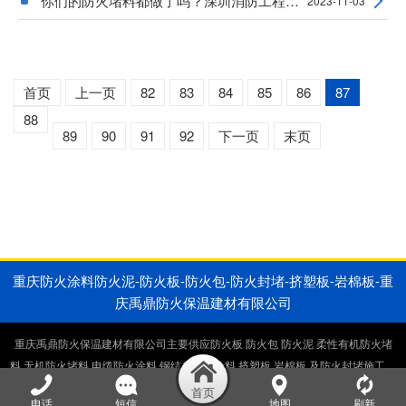
你们的防火堵料都做了吗？深圳消防工程穿墙@抖
2023-11-03
首页
上一页
82
83
84
85
86
87
88
89
90
91
92
下一页
末页
重庆防火涂料防火泥-防火板-防火包-防火封堵-挤塑板-岩棉板-重
庆禹鼎防火保温建材有限公司
重庆禹鼎防火保温建材有限公司主要供应防火板 防火包 防火泥 柔性有机防火堵
料 无机防火堵料 电缆防火涂料 钢结构防火涂料 挤塑板 岩棉板 及防火封堵施工，
电缆井防火封堵施工，桥架防火封堵施工。生产销售一体厂家直供。
电话
短信
地图
刷新