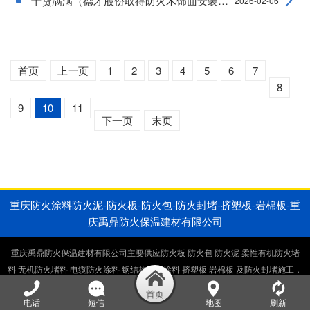
干货满满（德才股份取得防火木饰面安装机构专
2026-02-06
首页
上一页
1
2
3
4
5
6
7
8
9
10
11
下一页
末页
重庆防火涂料防火泥-防火板-防火包-防火封堵-挤塑板-岩棉板-重
庆禹鼎防火保温建材有限公司
重庆禹鼎防火保温建材有限公司主要供应防火板 防火包 防火泥 柔性有机防火堵
料 无机防火堵料 电缆防火涂料 钢结构防火涂料 挤塑板 岩棉板 及防火封堵施工，
电缆井防火封堵施工，桥架防火封堵施工。生产销售一体厂家直供。
电话
短信
地图
刷新