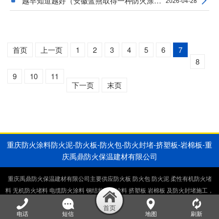
越早知道越好（安徽蓝燕取得一种防火涂料加工
2026-04-28
首页
上一页
1
2
3
4
5
6
7
8
9
10
11
下一页
末页
重庆防火涂料防火泥-防火板-防火包-防火封堵-挤塑板-岩棉板-重
庆禹鼎防火保温建材有限公司
重庆禹鼎防火保温建材有限公司主要供应防火板 防火包 防火泥 柔性有机防火堵
料 无机防火堵料 电缆防火涂料 钢结构防火涂料 挤塑板 岩棉板 及防火封堵施工，
电缆井防火封堵施工，桥架防火封堵施工。生产销售一体厂家直供。
电话
短信
地图
刷新