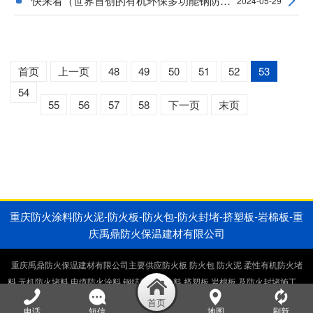
快来看（世界首创的有机环保多功能钢防火涂料
2024-05-29
首页
上一页
48
49
50
51
52
53
54
55
56
57
58
下一页
末页
重庆防火涂料防火泥-防火板-防火包-防火封堵-挤塑板-岩棉板-重
庆禹鼎防火保温建材有限公司
重庆禹鼎防火保温建材有限公司主要供应防火板 防火包 防火泥 柔性有机防火堵
料 无机防火堵料 电缆防火涂料 钢结构防火涂料 挤塑板 岩棉板 及防火封堵施工，
电缆井防火封堵施工，桥架防火封堵施工。生产销售一体厂家直供。
电话
短信
地图
刷新