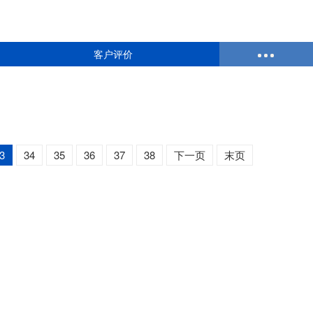
客户评价
3
34
35
36
37
38
下一页
末页