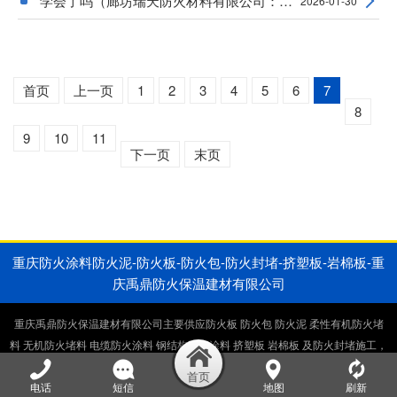
学会了吗（廊坊瑞天防火材料有限公司：电缆封
2026-01-30
首页
上一页
1
2
3
4
5
6
7
8
9
10
11
下一页
末页
重庆防火涂料防火泥-防火板-防火包-防火封堵-挤塑板-岩棉板-重
庆禹鼎防火保温建材有限公司
重庆禹鼎防火保温建材有限公司主要供应防火板 防火包 防火泥 柔性有机防火堵
料 无机防火堵料 电缆防火涂料 钢结构防火涂料 挤塑板 岩棉板 及防火封堵施工，
电缆井防火封堵施工，桥架防火封堵施工。生产销售一体厂家直供。
电话
短信
地图
刷新